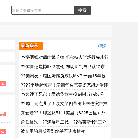
最新资讯
+更多
??塔图姆对飙内姆哈德 凯尔特人半场领先步行
者1分！
??惊喜还是惊吓？杰伦-布朗听到自己获得东
决MVP后表情有些错愕
??美网友：塔图姆憾负东决MVP 一如15年被
抢劫FMVP的库里
????平地起惊雷！爱德华兹完美姿态超远滑翔
炸裂隔扣加福德！
??久违了兄弟！爱德华兹中投&暴扣连砍6分
单节10分追平比分
??嗯！到点儿了！欧文第四节刚上来连突带投
独揽7分！
真爱粉??！球迷从5111英里（8225公里）外
赶来现场支持东契奇！
詹瓜督战！??满屏星二代！??布莱斯4记三分
基扬轰了28分！
被弃用的唐斯看到绝杀不进表情变