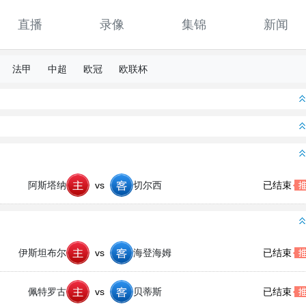
直播
录像
集锦
新闻
法甲
中超
欧冠
欧联杯
阿斯塔纳
欧协联 阿斯塔纳VS切尔西
vs
切尔西
已结束
伊斯坦布尔
欧协联 伊斯坦布尔VS海登海姆
vs
海登海姆
已结束
佩特罗古
欧协联 佩特罗古VS贝蒂斯
vs
贝蒂斯
已结束