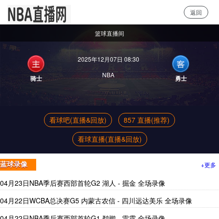
返回
NBA直播
篮球直播间
2025年12月07日 08:30
NBA
骑士
勇士
看球吧(直播&回放)
857 直播(推荐)
看球直播(直播&回放)
+更多
蓝球录像
04月23日NBA季后赛西部首轮G2 湖人 - 掘金 全场录像
04月22日WCBA总决赛G5 内蒙古农信 - 四川远达美乐 全场录像
04月22日NBA季后赛西部首轮G1 鹈鹕 - 雷霆 全场录像