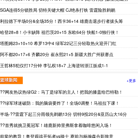
SGA连得5分锁胜局 切特关键大帽 CJ绝杀打铁 雷霆险胜鹈鹕
利拉德下半场0分&全场35分！西卡36+14 雄鹿击退步行者拔头筹
哈登28+8！小卡缺阵 祖巴茨20+15 东欧64分 快船1-0独行侠！
塔图姆23+10+10 希罗13中4 绿军22记三分轻取热火迎开门红
阿不都20+17+6 齐麟20分 崔永熙21+5 新疆大胜广州获赛点
王哲林5犯仅打17分钟 李弘权18+7 上海逆转浙江扳成1-1
+更多
篮球新闻
??网友热议热绿G2：马丁是绿军的主人！把我的膝盖给巴特勒！
??绿军球迷破防：我的脑袋要炸了！全场0调整！马祖拉下课！
半场-??雷霆下起三分雨领先鹈鹕13分 切特9投20分&亚历山大16分
??首秀就挑卫冕冠军！雄鹿新帅里弗斯拿着咖啡悠闲入场！
前辈的教导！奥登观战开拓者vs骑士 赛前与杨瀚森合影致意