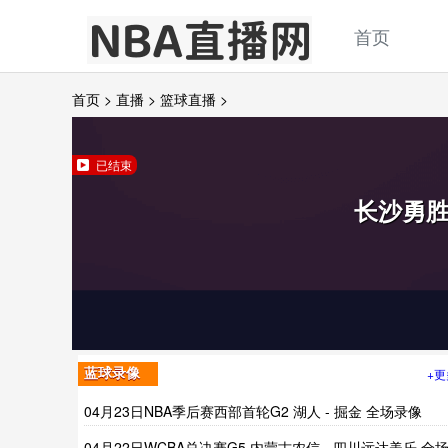
首页
首页
>
直播
>
篮球直播
>
已结束
长沙勇
+更
蓝球录像
04月23日NBA季后赛西部首轮G2 湖人 - 掘金 全场录像
04月22日WCBA总决赛G5 内蒙古农信 - 四川远达美乐 全