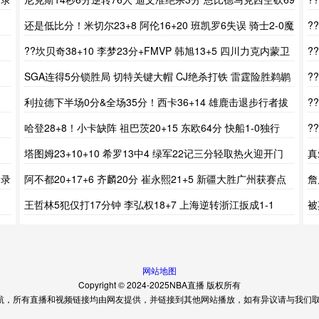
分
还是低比分！米切尔23+8 阿伦16+20 班凯罗6失误 骑士2-0魔
?
术
些
??坎贝奇38+10 李梦23分+FMVP 韩旭13+5 四川力克内蒙卫
?
冕成功
里
SGA连得5分锁胜局 切特关键大帽 CJ绝杀打铁 雷霆险胜鹈鹕
?
德
利拉德下半场0分&全场35分！西卡36+14 雄鹿击退步行者拔
?
头筹
分
哈登28+8！小卡缺阵 祖巴茨20+15 东欧64分 快船1-0独行
?
侠！
塔图姆23+10+10 希罗13中4 绿军22记三分轻取热火迎开门
真
红
契
场录
阿不都20+17+6 齐麟20分 崔永熙21+5 新疆大胜广州获赛点
詹
分
王哲林5犯仅打17分钟 李弘权18+7 上海逆转浙江扳成1-1
被
网站地图
Copyright © 2024-2025NBA直播 版权所有
航，所有直播和视频链接均由网友提供，并链接到其他网站播放，如有异议请与我们取得联系