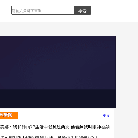
+更多
球新闻
?美娜：我和静雨??生活中就见过两次 他看到我时眼神会躲
?塔图姆对飙内姆哈德 凯尔特人半场领先步行者1分！