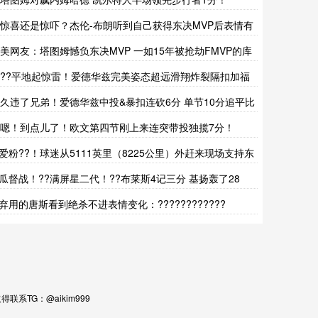
?惊喜还是惊吓？杰伦-布朗听到自己获得东决MVP后表情有
错愕
?美网友：塔图姆憾负东决MVP 一如15年被抢劫FMVP的库
???平地起惊雷！爱德华兹完美姿态超远滑翔炸裂隔扣加福
！
?久违了兄弟！爱德华兹中投&暴扣连砍6分 单节10分追平比
?嗯！到点儿了！欧文第四节刚上来连突带投独揽7分！
爱粉??！球迷从5111英里（8225公里）外赶来现场支持东
奇！
瓜督战！??满屏星二代！??布莱斯4记三分 基扬轰了28
！
弃用的唐斯看到绝杀不进表情变化：????????????
TG：@aikim999