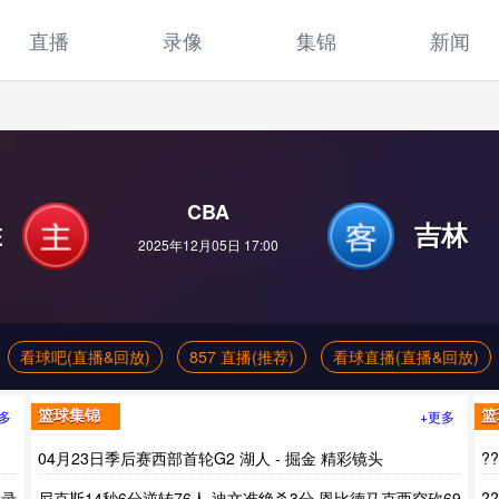
直播
录像
集锦
新闻
CBA
胜
吉林
2025年12月05日 17:00
看球吧(直播&回放)
857 直播(推荐)
看球直播(直播&回放)
多
+更多
篮球集锦
篮
04月23日季后赛西部首轮G2 湖人 - 掘金 精彩镜头
?
我
场录
尼克斯14秒6分逆转76人 迪文准绝杀3分 恩比德马克西空砍69
?