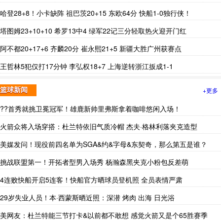
哈登28+8！小卡缺阵 祖巴茨20+15 东欧64分 快船1-0独行侠！
塔图姆23+10+10 希罗13中4 绿军22记三分轻取热火迎开门红
阿不都20+17+6 齐麟20分 崔永熙21+5 新疆大胜广州获赛点
王哲林5犯仅打17分钟 李弘权18+7 上海逆转浙江扳成1-1
+更多
篮球新闻
??首秀就挑卫冕冠军！雄鹿新帅里弗斯拿着咖啡悠闲入场！
火箭众将入场穿搭：杜兰特依旧气质冷帽 杰夫·格林利落夹克造型
美媒发问！现役前四名单为SGA&约&字母&东契奇，那么第五是谁？
挑战联盟第一！开拓者型男入场秀 杨瀚森黑夹克小粉包反差萌
4连败快船开启5连客！快船官方晒球员登机照 全员表情严肃
29岁失业人员！本·西蒙斯晒近照：深潜 烤肉 出海 日光浴
美网友：杜兰特能三节打卡&以前都不敢想 感觉火箭又是个65胜赛季