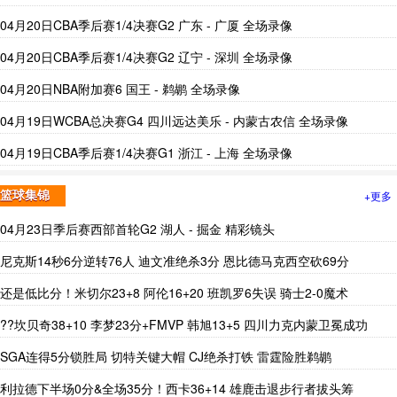
04月20日CBA季后赛1/4决赛G2 广东 - 广厦 全场录像
04月20日CBA季后赛1/4决赛G2 辽宁 - 深圳 全场录像
04月20日NBA附加赛6 国王 - 鹈鹕 全场录像
04月19日WCBA总决赛G4 四川远达美乐 - 内蒙古农信 全场录像
04月19日CBA季后赛1/4决赛G1 浙江 - 上海 全场录像
+更多
篮球集锦
04月23日季后赛西部首轮G2 湖人 - 掘金 精彩镜头
尼克斯14秒6分逆转76人 迪文准绝杀3分 恩比德马克西空砍69分
还是低比分！米切尔23+8 阿伦16+20 班凯罗6失误 骑士2-0魔术
??坎贝奇38+10 李梦23分+FMVP 韩旭13+5 四川力克内蒙卫冕成功
SGA连得5分锁胜局 切特关键大帽 CJ绝杀打铁 雷霆险胜鹈鹕
利拉德下半场0分&全场35分！西卡36+14 雄鹿击退步行者拔头筹