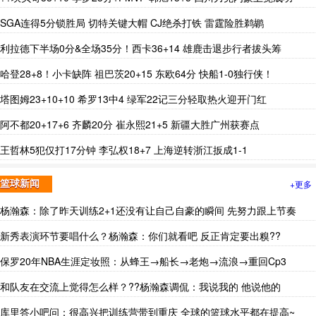
SGA连得5分锁胜局 切特关键大帽 CJ绝杀打铁 雷霆险胜鹈鹕
利拉德下半场0分&全场35分！西卡36+14 雄鹿击退步行者拔头筹
哈登28+8！小卡缺阵 祖巴茨20+15 东欧64分 快船1-0独行侠！
塔图姆23+10+10 希罗13中4 绿军22记三分轻取热火迎开门红
阿不都20+17+6 齐麟20分 崔永熙21+5 新疆大胜广州获赛点
王哲林5犯仅打17分钟 李弘权18+7 上海逆转浙江扳成1-1
+更多
篮球新闻
杨瀚森：除了昨天训练2+1还没有让自己自豪的瞬间 先努力跟上节奏
新秀表演环节要唱什么？杨瀚森：你们就看吧 反正肯定要出糗??
保罗20年NBA生涯定妆照：从蜂王→船长→老炮→流浪→重回Cp3
和队友在交流上觉得怎么样？??杨瀚森调侃：我说我的 他说他的
库里答小吧问：很高兴把训练营带到重庆 全球的篮球水平都在提高~