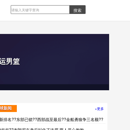
运男篮
+更多
球新闻
新排名??东部已锁??西部战至最后??金船勇狼争三名额??
D叔叔??布朗尼在身后叫住了浓眉 两人开心抱抱