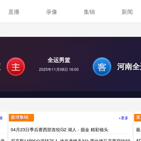
直播
录像
集锦
新闻
全运男篮
篮
河南全
2025年11月08日 16:00
多
+更多
篮球集锦
篮
04月23日季后赛西部首轮G2 湖人 - 掘金 精彩镜头
最
场录
尼克斯14秒6分逆转76人 迪文准绝杀3分 恩比德马克西空砍69
A