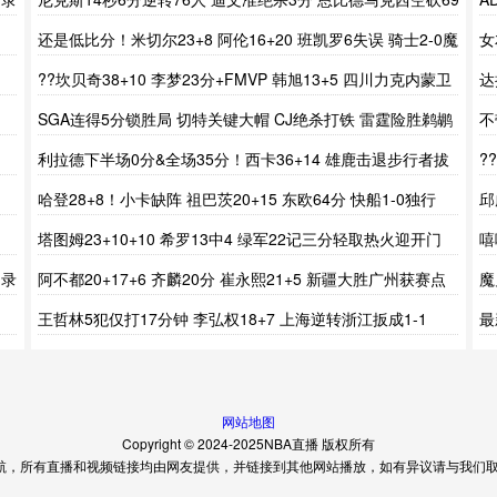
分
还是低比分！米切尔23+8 阿伦16+20 班凯罗6失误 骑士2-0魔
女
术
??坎贝奇38+10 李梦23分+FMVP 韩旭13+5 四川力克内蒙卫
达
冕成功
风
SGA连得5分锁胜局 切特关键大帽 CJ绝杀打铁 雷霆险胜鹈鹕
不
利拉德下半场0分&全场35分！西卡36+14 雄鹿击退步行者拔
?
头筹
战
哈登28+8！小卡缺阵 祖巴茨20+15 东欧64分 快船1-0独行
邱
侠！
季
塔图姆23+10+10 希罗13中4 绿军22记三分轻取热火迎开门
嘻
红
地
场录
阿不都20+17+6 齐麟20分 崔永熙21+5 新疆大胜广州获赛点
魔
啊
王哲林5犯仅打17分钟 李弘权18+7 上海逆转浙江扳成1-1
最
战
网站地图
Copyright © 2024-2025NBA直播 版权所有
航，所有直播和视频链接均由网友提供，并链接到其他网站播放，如有异议请与我们取得联系