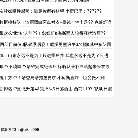
友社媒晒性感照：满足你所有欲望 小贾巴里：??????
拉斯模特队！浓眉黑白斑点衬衣+墨镜个性十足?? 克莱舒适
带这么“欺负”人的??！詹姆斯&海斯两人轮番骚扰浓眉??
?西部目前仅3队锁季后赛！船掘勇熊狼争3名额&其中多队同
绩
彪：山东永远不是为了只进季后赛 我也永远不是为了只进
后赛
嘻??不嘻嘻??哈维完成绝杀后 徐昕从替补席站起来呆在原
鬼甲方??！哈登离谱扣篮要求 小琼斯直呼：臣妾做不到
??~
新排名??船飞升第4&狼掉队&日落西山 西前119??队明日混
TG：@aikim999