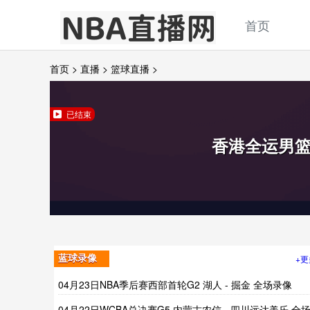
首页
首页
>
直播
>
篮球直播
>
已结束
香港全运男
+更
蓝球录像
04月23日NBA季后赛西部首轮G2 湖人 - 掘金 全场录像
04月22日WCBA总决赛G5 内蒙古农信 - 四川远达美乐 全