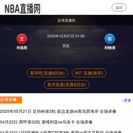
返回
NBA直播
足球直播间
2025年12月07日 01:30
英超
利兹联
利物浦
看球吧(直播&回放)
857 直播(推荐)
看球直播(直播&回放)
+更多
足球录像
2025年05月21日 足协杯第3轮 延边龙鼎vs青岛西海岸 全场录像
04月23日 西甲第32轮 塞维利亚vs马洛卡 全场录像
04月23日 U23亚洲杯小组赛C组第3轮 泰国vs塔吉克斯坦 全场录像