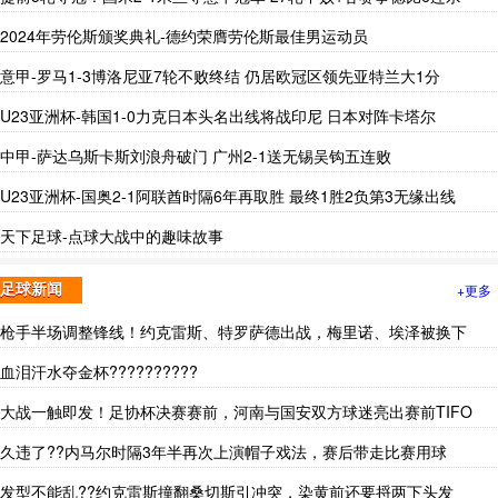
2024年劳伦斯颁奖典礼-德约荣膺劳伦斯最佳男运动员
意甲-罗马1-3博洛尼亚7轮不败终结 仍居欧冠区领先亚特兰大1分
U23亚洲杯-韩国1-0力克日本头名出线将战印尼 日本对阵卡塔尔
中甲-萨达乌斯卡斯刘浪舟破门 广州2-1送无锡吴钩五连败
U23亚洲杯-国奥2-1阿联酋时隔6年再取胜 最终1胜2负第3无缘出线
天下足球-点球大战中的趣味故事
+更多
足球新闻
枪手半场调整锋线！约克雷斯、特罗萨德出战，梅里诺、埃泽被换下
血泪汗水夺金杯??????????
大战一触即发！足协杯决赛赛前，河南与国安双方球迷亮出赛前TIFO
久违了??内马尔时隔3年半再次上演帽子戏法，赛后带走比赛用球
发型不能乱??约克雷斯撞翻桑切斯引冲突，染黄前还要捋两下头发