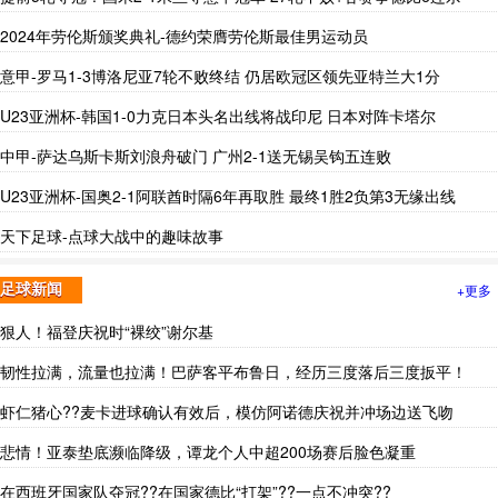
2024年劳伦斯颁奖典礼-德约荣膺劳伦斯最佳男运动员
意甲-罗马1-3博洛尼亚7轮不败终结 仍居欧冠区领先亚特兰大1分
U23亚洲杯-韩国1-0力克日本头名出线将战印尼 日本对阵卡塔尔
中甲-萨达乌斯卡斯刘浪舟破门 广州2-1送无锡吴钩五连败
U23亚洲杯-国奥2-1阿联酋时隔6年再取胜 最终1胜2负第3无缘出线
天下足球-点球大战中的趣味故事
+更多
足球新闻
狠人！福登庆祝时“裸绞”谢尔基
韧性拉满，流量也拉满！巴萨客平布鲁日，经历三度落后三度扳平！
虾仁猪心??麦卡进球确认有效后，模仿阿诺德庆祝并冲场边送飞吻
悲情！亚泰垫底濒临降级，谭龙个人中超200场赛后脸色凝重
在西班牙国家队夺冠??在国家德比“打架”??一点不冲突??