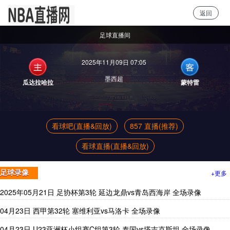
返回
NBA直播
足球直播间
2025年11月09日 07:05
墨西超
瓜达拉哈拉
蒙特雷
看球吧(直播&回放)
857 直播(推荐)
看球直播(直播&回放)
+更多
足球录像
2025年05月21日 足协杯第3轮 延边龙鼎vs青岛西海岸 全场录像
04月23日 西甲第32轮 塞维利亚vs马洛卡 全场录像
04月23日 U23亚洲杯小组赛C组第3轮 泰国vs塔吉克斯坦 全场录像