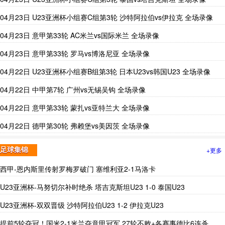
04月23日 U23亚洲杯小组赛C组第3轮 沙特阿拉伯vs伊拉克 全场录像
04月23日 意甲第33轮 AC米兰vs国际米兰 全场录像
04月23日 意甲第33轮 罗马vs博洛尼亚 全场录像
04月22日 U23亚洲杯小组赛B组第3轮 日本U23vs韩国U23 全场录像
04月22日 中甲第7轮 广州vs无锡吴钩 全场录像
04月22日 意甲第33轮 蒙扎vs亚特兰大 全场录像
04月22日 德甲第30轮 弗赖堡vs美因茨 全场录像
+更多
足球集锦
西甲-恩内斯里传射罗梅罗破门 塞维利亚2-1马洛卡
U23亚洲杯-马努切尔补时绝杀 塔吉克斯坦U23 1-0 泰国U23
U23亚洲杯-双双晋级 沙特阿拉伯U23 1-2 伊拉克U23
提前5轮夺冠！国米2-1米兰夺意甲冠军 27轮不败+各赛事德比6连杀