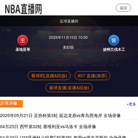
返回
NBA直播
足球直播间
2025年11月10日 10:00
美职联
圣地亚哥
波特兰伐木工
看球吧(直播&回放)
857 直播(推荐)
看球直播(直播&回放)
+更多
足球录像
2025年05月21日 足协杯第3轮 延边龙鼎vs青岛西海岸 全场录像
04月23日 西甲第32轮 塞维利亚vs马洛卡 全场录像
04月23日 U23亚洲杯小组赛C组第3轮 泰国vs塔吉克斯坦 全场录像