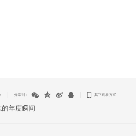
放
分享到：
其它观看方式
|
|
难忘的年度瞬间