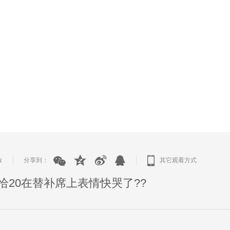
放
分享到：
其它观看方式
|
|
20在替补席上表情快哭了??